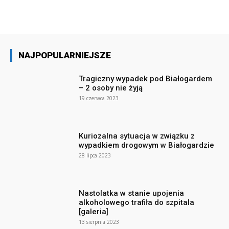
NAJPOPULARNIEJSZE
Tragiczny wypadek pod Białogardem
– 2 osoby nie żyją
19 czerwca 2023
Kuriozalna sytuacja w związku z
wypadkiem drogowym w Białogardzie
28 lipca 2023
Nastolatka w stanie upojenia
alkoholowego trafiła do szpitala
[galeria]
13 sierpnia 2023