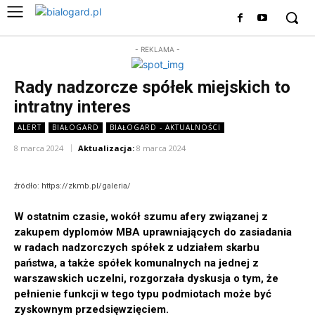
- REKLAMA -
Rady nadzorcze spółek miejskich to
intratny interes
ALERT
BIAŁOGARD
BIAŁOGARD - AKTUALNOŚCI
8 marca 2024
Aktualizacja:
8 marca 2024
źródło: https://zkmb.pl/galeria/
W ostatnim czasie, wokół szumu afery związanej z
zakupem dyplomów MBA uprawniających do zasiadania
w radach nadzorczych spółek z udziałem skarbu
państwa, a także spółek komunalnych na jednej z
warszawskich uczelni, rozgorzała dyskusja o tym, że
pełnienie funkcji w tego typu podmiotach może być
zyskownym przedsięwzięciem.