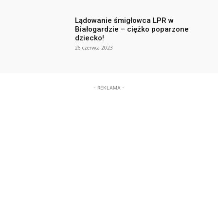
Lądowanie śmigłowca LPR w
Białogardzie – ciężko poparzone
dziecko!
26 czerwca 2023
- REKLAMA -