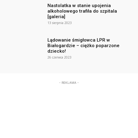
Nastolatka w stanie upojenia
alkoholowego trafiła do szpitala
[galeria]
13 sierpnia 2023
Lądowanie śmigłowca LPR w
Białogardzie – ciężko poparzone
dziecko!
26 czerwca 2023
- REKLAMA -