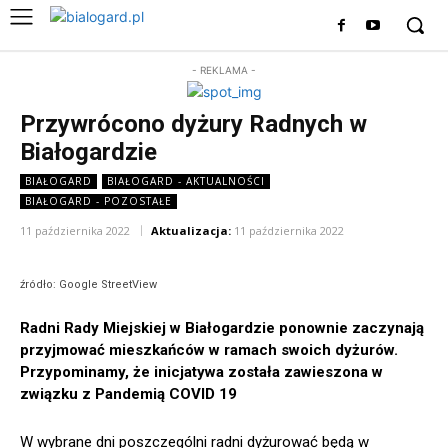
- REKLAMA -
Przywrócono dyżury Radnych w
Białogardzie
BIAŁOGARD
BIAŁOGARD - AKTUALNOŚCI
BIAŁOGARD - POZOSTAŁE
11 października 2022
Aktualizacja:
11 października 2022
źródło: Google StreetView
Radni Rady Miejskiej w Białogardzie ponownie zaczynają
przyjmować mieszkańców w ramach swoich dyżurów.
Przypominamy, że inicjatywa została zawieszona w
związku z Pandemią COVID 19
W wybrane dni poszczególni radni dyżurować będą w