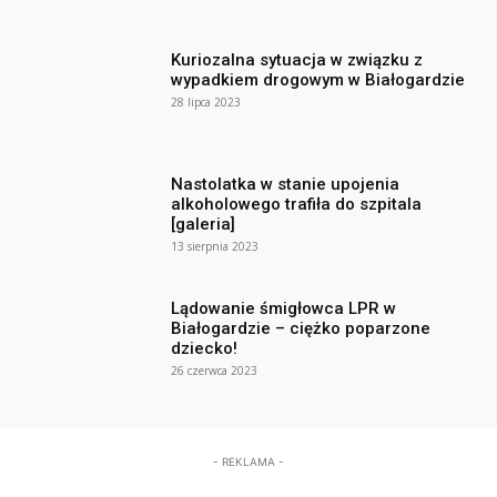
Kuriozalna sytuacja w związku z
wypadkiem drogowym w Białogardzie
28 lipca 2023
Nastolatka w stanie upojenia
alkoholowego trafiła do szpitala
[galeria]
13 sierpnia 2023
Lądowanie śmigłowca LPR w
Białogardzie – ciężko poparzone
dziecko!
26 czerwca 2023
- REKLAMA -