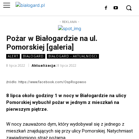
- REKLAMA -
Pożar w Białogardzie na ul.
Pomorskiej [galeria]
ALERT
BIAŁOGARD
BIAŁOGARD - AKTUALNOŚCI
8 lipca 2022
Aktualizacja:
8 lipca 2022
źródło: https://www.facebook.com/OspRogowoo
8 lipca około godziny 1 w nocy w Białogardzie na ulicy
Pomorskiej wybuchł pożar w jednym z mieszkań na
pierwszym piętrze.
W nocy zauważono dym, który wydobywał się z jednego z
mieszkań znajdujących się przy ulicy Pomorskiej. Natychmiast
zawiadomiono straż pożarną.