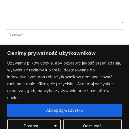
Komentarz:
Na
E-
Cenimy prywatność użytkowników
mai
Używamy plików cookie, aby poprawić jakość przeglądania,
St
wyświetlać reklamy lub treści dostosowane do
Int
indywidualnych potrzeb użytkowników oraz analizować
Zapisz moje nazwisko, adres e-mail i stronę internetową w tej
ruch na stronie. Kliknięcie przycisku „Akceptuj wszystkie”
przeglądarce na następny raz, gdy skomentuję.
oznacza zgodę na wykorzystywanie przez nas plików
cookie.
Akceptuj wszystko
Dostosuj
Odrzucać