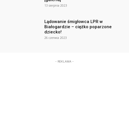
13 sierpnia 2023
Lądowanie śmigłowca LPR w
Białogardzie – ciężko poparzone
dziecko!
26 czerwca 2023
- REKLAMA -