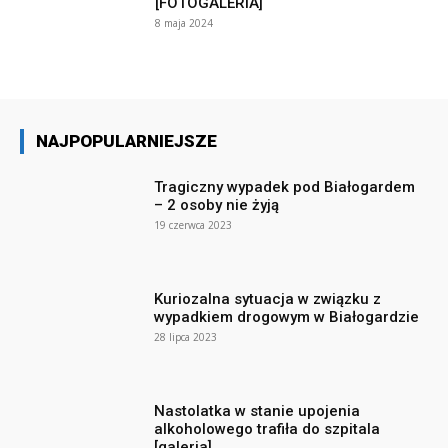
[FOTOGALERIA]
8 maja 2024
NAJPOPULARNIEJSZE
Tragiczny wypadek pod Białogardem
– 2 osoby nie żyją
19 czerwca 2023
Kuriozalna sytuacja w związku z
wypadkiem drogowym w Białogardzie
28 lipca 2023
Nastolatka w stanie upojenia
alkoholowego trafiła do szpitala
[galeria]