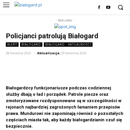
- REKLAMA -
Policjanci patrolują Białogard
ALERT
BIAŁOGARD
BIAŁOGARD - AKTUALNOŚCI
28 kwietnia 2023
Aktualizacja:
29 kwietnia 2023
Białogardzcy funkcjonariusze podczas codziennej
służby dbają o ład i porządek. Patrole piesze oraz
zmotoryzowane rozdysponowane są w szczególności w
rejonach najbardziej zagrożonych łamaniem przepisów
prawa. Mundurowi nie zapominają również o pozostałych
częściach miasta tak, aby każdy białogardzianin czuł się
bezpiecznie.