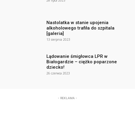
28 lipca 2023
Nastolatka w stanie upojenia
alkoholowego trafiła do szpitala
[galeria]
13 sierpnia 2023
Lądowanie śmigłowca LPR w
Białogardzie – ciężko poparzone
dziecko!
26 czerwca 2023
- REKLAMA -