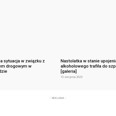
na sytuacja w związku z
Nastolatka w stanie upojeni
em drogowym w
alkoholowego trafiła do szp
dzie
[galeria]
13 sierpnia 2023
- REKLAMA -