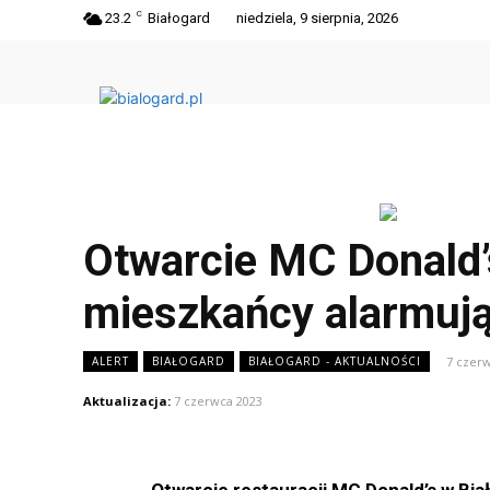
C
23.2
Białogard
niedziela, 9 sierpnia, 2026
Otwarcie MC Donald’s
mieszkańcy alarmują
7 czer
ALERT
BIAŁOGARD
BIAŁOGARD - AKTUALNOŚCI
Aktualizacja:
7 czerwca 2023
Otwarcie restauracji MC Donald’s w Bia