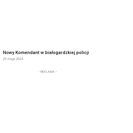
Nowy Komendant w białogardzkiej policji
29 maja 2024
- REKLAMA -