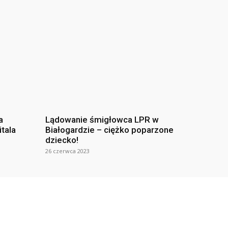
a
Lądowanie śmigłowca LPR w
itala
Białogardzie – ciężko poparzone
dziecko!
26 czerwca 2023