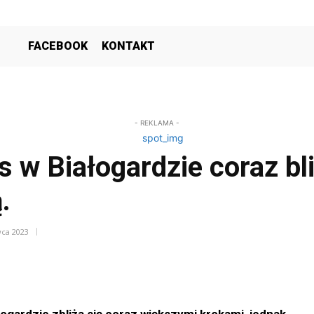
FACEBOOK
KONTAKT
- REKLAMA -
 w Białogardzie coraz bli
.
wca 2023
łogardzie zbliża się coraz większymi krokami, jednak