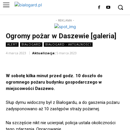
- REKLAMA -
Ogromy pożar w Daszewie [galeria]
ALERT
BIAŁOGARD
BIAŁOGARD - AKTUALNOŚCI
4 marca 2023
Aktualizacja:
5 marca 2023
W sobotę kilka minut przed godz. 10 doszło do
ogromnego pożaru budynku gospodarczego w
miejscowości Daszewo.
Słup dymu widoczny był z Białogardu, a do gaszenia pożaru
zadysponowano aż 10 zastępów straży pożarnej.
Na szczęście nikt nie ucierpiał, policja ustala okoliczności
tego zdarzenia. Opracowanie