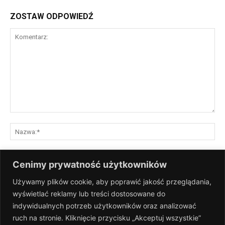
ZOSTAW ODPOWIEDŹ
Komentarz:
Na
E-
Cenimy prywatność użytkowników
mai
Używamy plików cookie, aby poprawić jakość przeglądania,
St
wyświetlać reklamy lub treści dostosowane do
Int
indywidualnych potrzeb użytkowników oraz analizować
Zapisz moje nazwisko, adres e-mail i stronę internetową w tej
ruch na stronie. Kliknięcie przycisku „Akceptuj wszystkie”
przeglądarce na następny raz, gdy skomentuję.