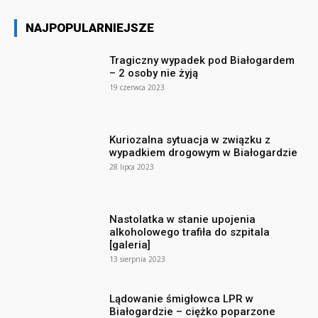
NAJPOPULARNIEJSZE
Tragiczny wypadek pod Białogardem
– 2 osoby nie żyją
19 czerwca 2023
Kuriozalna sytuacja w związku z
wypadkiem drogowym w Białogardzie
28 lipca 2023
Nastolatka w stanie upojenia
alkoholowego trafiła do szpitala
[galeria]
13 sierpnia 2023
Lądowanie śmigłowca LPR w
Białogardzie – ciężko poparzone