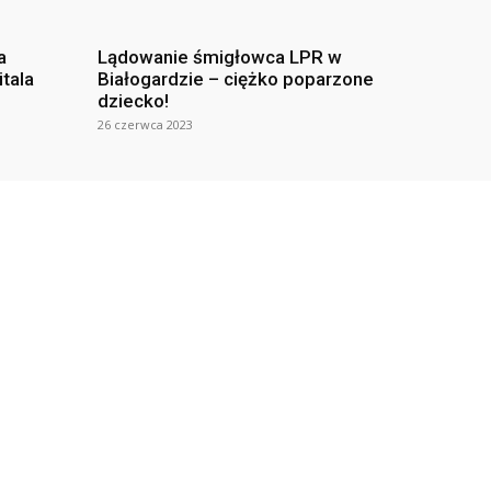
a
Lądowanie śmigłowca LPR w
itala
Białogardzie – ciężko poparzone
dziecko!
26 czerwca 2023