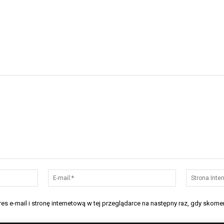
Nazwa:*
E-
mail:*
s e-mail i stronę internetową w tej przeglądarce na następny raz, gdy skomen