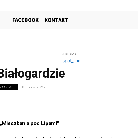
FACEBOOK
KONTAKT
- REKLAMA -
iałogardzie
8 czerwca 2023
OZOSTAŁE
 „Mieszkania pod Lipami”