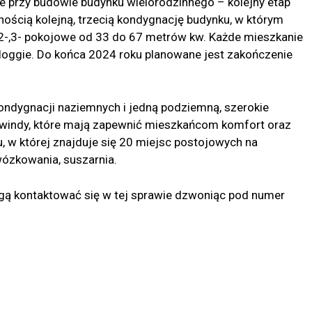
ne przy budowie budynku wielorodzinnego – kolejny etap
ością kolejną, trzecią kondygnację budynku, w którym
,2-,3- pokojowe od 33 do 67 metrów kw. Każde mieszkanie
b loggie. Do końca 2024 roku planowane jest zakończenie
ondygnacji naziemnych i jedną podziemną, szerokie
2 windy, które mają zapewnić mieszkańcom komfort oraz
 w której znajduje się 20 miejsc postojowych na
ózkowania, suszarnia.
ą kontaktować się w tej sprawie dzwoniąc pod numer