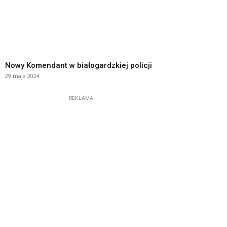
Nowy Komendant w białogardzkiej policji
29 maja 2024
- REKLAMA -