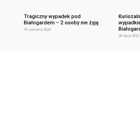
Tragiczny wypadek pod
Kuriozal
Białogardem – 2 osoby nie żyją
wypadki
Białogar
19 czerwca 2023
28 lipca 2023