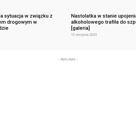
na sytuacja w związku z
Nastolatka w stanie upojeni
em drogowym w
alkoholowego trafiła do szp
dzie
[galeria]
13 sierpnia 2023
- REKLAMA -