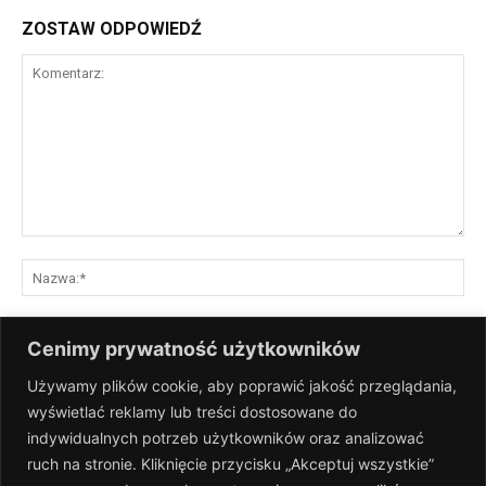
ZOSTAW ODPOWIEDŹ
Komentarz:
Na
E-
Cenimy prywatność użytkowników
mai
Używamy plików cookie, aby poprawić jakość przeglądania,
St
wyświetlać reklamy lub treści dostosowane do
Int
indywidualnych potrzeb użytkowników oraz analizować
Zapisz moje nazwisko, adres e-mail i stronę internetową w tej
ruch na stronie. Kliknięcie przycisku „Akceptuj wszystkie”
przeglądarce na następny raz, gdy skomentuję.