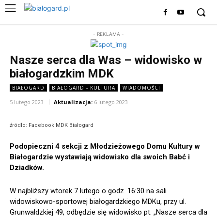
- REKLAMA -
Nasze serca dla Was – widowisko w
białogardzkim MDK
BIAŁOGARD
BIAŁOGARD - KULTURA
WIADOMOŚCI
5 lutego 2023
Aktualizacja:
6 lutego 2023
źródło: Facebook MDK Białogard
Podopieczni 4 sekcji z Młodzieżowego Domu Kultury w
Białogardzie wystawiają widowisko dla swoich Babć i
Dziadków.
W najbliższy wtorek 7 lutego o godz. 16:30 na sali
widowiskowo-sportowej białogardzkiego MDKu, przy ul.
Grunwaldzkiej 49, odbędzie się widowisko pt. „Nasze serca dla