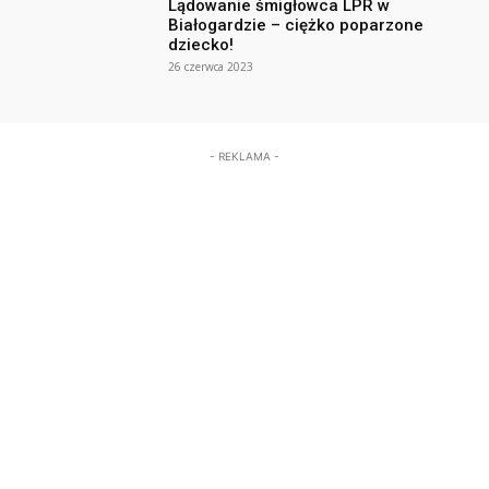
Lądowanie śmigłowca LPR w
Białogardzie – ciężko poparzone
dziecko!
26 czerwca 2023
- REKLAMA -