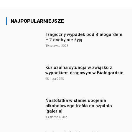
NAJPOPULARNIEJSZE
Tragiczny wypadek pod Białogardem
– 2 osoby nie żyją
19 czerwca 2023
Kuriozalna sytuacja w związku z
wypadkiem drogowym w Białogardzie
28 lipca 2023
Nastolatka w stanie upojenia
alkoholowego trafiła do szpitala
[galeria]
13 sierpnia 2023