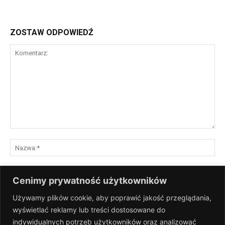
ZOSTAW ODPOWIEDŹ
Komentarz:
Na
E-
Cenimy prywatność użytkowników
mai
Używamy plików cookie, aby poprawić jakość przeglądania,
St
wyświetlać reklamy lub treści dostosowane do
Int
indywidualnych potrzeb użytkowników oraz analizować