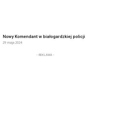
Nowy Komendant w białogardzkiej policji
29 maja 2024
- REKLAMA -