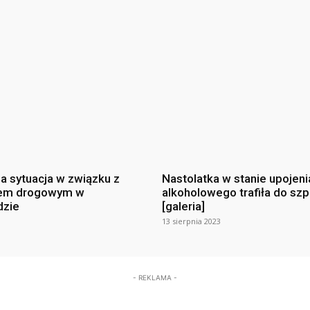
na sytuacja w związku z
Nastolatka w stanie upojeni
em drogowym w
alkoholowego trafiła do szp
dzie
[galeria]
13 sierpnia 2023
- REKLAMA -