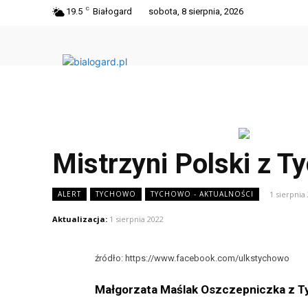
C
19.5
Białogard
sobota, 8 sierpnia, 2026
Mistrzyni Polski z 
1 sierpnia
ALERT
TYCHOWO
TYCHOWO - AKTUALNOŚCI
Aktualizacja:
1 sierpnia 2022
źródło: https://www.facebook.com/ulkstychowo
Małgorzata Maślak Oszczepniczka z Tyc