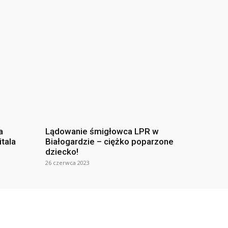
a
Lądowanie śmigłowca LPR w
itala
Białogardzie – ciężko poparzone
dziecko!
26 czerwca 2023