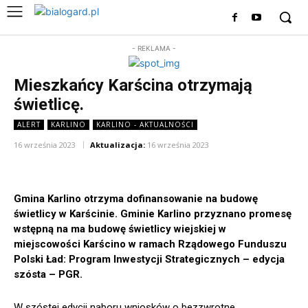
- REKLAMA -
Mieszkańcy Karścina otrzymają
świetlicę.
ALERT
KARLINO
KARLINO - AKTUALNOŚCI
16 września 2023
Aktualizacja:
16 września 2023
Gmina Karlino otrzyma dofinansowanie na budowę
świetlicy w Karścinie. Gminie
Karlino przyznano promesę
wstępną na ma budowę świetlicy wiejskiej w
miejscowości Karścino w ramach Rządowego Funduszu
Polski Ład: Program Inwestycji Strategicznych – edycja
szósta – PGR.
W szóstej edycji naboru wniosków o bezzwrotne