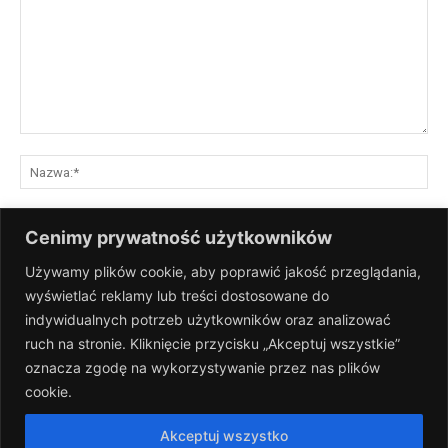
Komentarz:
Na
E-
Cenimy prywatność użytkowników
mai
Używamy plików cookie, aby poprawić jakość przeglądania,
St
wyświetlać reklamy lub treści dostosowane do
Int
indywidualnych potrzeb użytkowników oraz analizować
Zapisz moje nazwisko, adres e-mail i stronę internetową w tej
ruch na stronie. Kliknięcie przycisku „Akceptuj wszystkie”
przeglądarce na następny raz, gdy skomentuję.
oznacza zgodę na wykorzystywanie przez nas plików
cookie.
Akceptuj wszystko