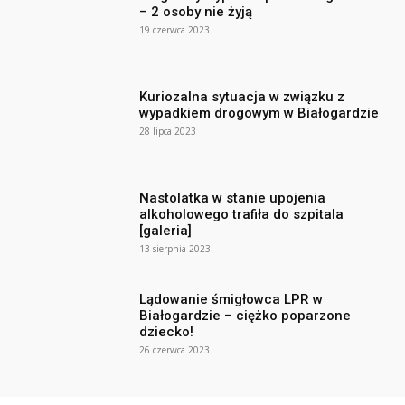
– 2 osoby nie żyją
19 czerwca 2023
Kuriozalna sytuacja w związku z
wypadkiem drogowym w Białogardzie
28 lipca 2023
Nastolatka w stanie upojenia
alkoholowego trafiła do szpitala
[galeria]
13 sierpnia 2023
Lądowanie śmigłowca LPR w
Białogardzie – ciężko poparzone
dziecko!
26 czerwca 2023