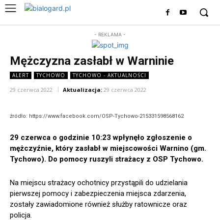
- REKLAMA -
Mężczyzna zasłabł w Warninie
ALERT
TYCHOWO
TYCHOWO - AKTUALNOŚCI
29 czerwca 2022
Aktualizacja:
29 czerwca 2022
źródło: https://www.facebook.com/OSP-Tychowo-215331598568162
29 czerwca o godzinie 10:23 wpłynęło zgłoszenie o
mężczyźnie, który zasłabł w miejscowości Warnino (gm.
Tychowo). Do pomocy ruszyli strażacy z OSP Tychowo.
Na miejscu strażacy ochotnicy przystąpili do udzielania
pierwszej pomocy i zabezpieczenia miejsca zdarzenia,
zostały zawiadomione również służby ratownicze oraz
policja.