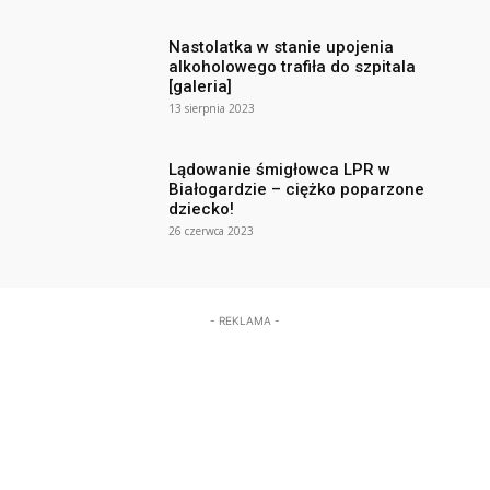
Nastolatka w stanie upojenia
alkoholowego trafiła do szpitala
[galeria]
13 sierpnia 2023
Lądowanie śmigłowca LPR w
Białogardzie – ciężko poparzone
dziecko!
26 czerwca 2023
- REKLAMA -