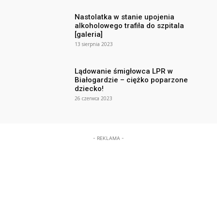
Nastolatka w stanie upojenia
alkoholowego trafiła do szpitala
[galeria]
13 sierpnia 2023
Lądowanie śmigłowca LPR w
Białogardzie – ciężko poparzone
dziecko!
26 czerwca 2023
- REKLAMA -