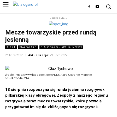
- REKLAMA -
Mecze towarzyskie przed rundą
jesienną
ALERT
BIAŁOGARD
BIAŁOGARD - AKTUALNOŚCI
26 lipca 2022
Aktualizacja:
29 lipca 2022
źródło: https://www.facebook.com/NKS-Astra-Ustronie-Morskie-
585747655445214
13 sierpnia rozpoczyna się runda jesienna rozgrywek
piłkarskiej klasy okręgowej. Zespoły z naszego regionu
rozgrywają teraz mecze towarzyskie, które pozwolą
przygotować im się do zbliżających się rozgrywek.