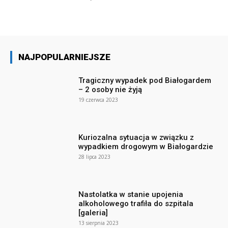
NAJPOPULARNIEJSZE
Tragiczny wypadek pod Białogardem
– 2 osoby nie żyją
19 czerwca 2023
Kuriozalna sytuacja w związku z
wypadkiem drogowym w Białogardzie
28 lipca 2023
Nastolatka w stanie upojenia
alkoholowego trafiła do szpitala
[galeria]
13 sierpnia 2023