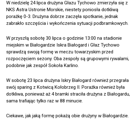
W niedzielę 24 lipca drużyna Głazu Tychowo zmierzyła się z
NKS Astra Ustronie Morskie, niestety poniosła dotkliwą
porażkę 0-3. Drużyna dobrze zaczęła spotkanie, jednak
zabrakło szczęścia i wykończenia sytuacji podbramkowych.
W przyszłą sobotę 30 lipca o godzinie 13:00 na stadionie
miejskim w Białogardzie Iskra Białogard i Głaz Tychowo
sprawdzą swoją formę w meczu towarzyskim przed
rozpoczęciem sezony. Oba zespoły są grupowymi rywalami,
podobnie jak zespół Sokoła Karlino.
W sobotę 23 lipca drużyna Iskry Białogard również przegrała
swój sparing z Kotwicą Kołobrzeg II. Porażka również była
dotkliwa, ponieważ aż 4 bramki straciła drużyna z Białogardu,
sama trafiając tylko raz w 88 minucie.
Ciekawe, jak jaką formę pokażą obie drużyny w Białogardzie.