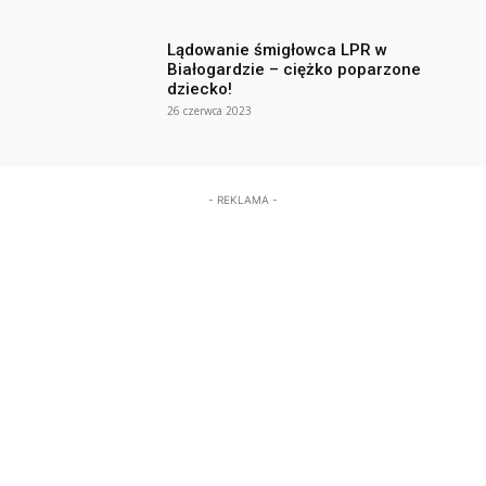
Lądowanie śmigłowca LPR w
Białogardzie – ciężko poparzone
dziecko!
26 czerwca 2023
- REKLAMA -