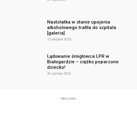
Nastolatka w stanie upojenia
alkoholowego trafiła do szpitala
[galeria]
13 sierpnia 2023
Lądowanie śmigłowca LPR w
Białogardzie – ciężko poparzone
dziecko!
26 czerwca 2023
- REKLAMA -