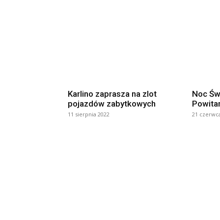
Karlino zaprasza na zlot
Noc Świ
pojazdów zabytkowych
Powitan
11 sierpnia 2022
21 czerwc