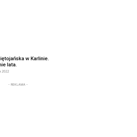
ętojańska w Karlinie.
ie lata.
a 2022
- REKLAMA -