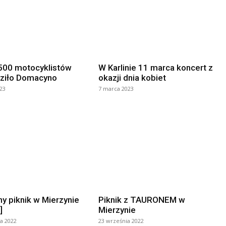
500 motocyklistów
W Karlinie 11 marca koncert z
ziło Domacyno
okazji dnia kobiet
23
7 marca 2023
y piknik w Mierzynie
Piknik z TAURONEM w
]
Mierzynie
a 2022
23 września 2022