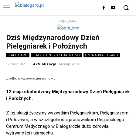
- REKLAMA -
Dziś Międzynarodowy Dzień
Pielęgniarek i Położnych
BIAŁOGARD
BIAŁOGARD - AKTUALNOŚCI
GMINA BIAŁOGARD
12 maja 2023
Aktualizacja:
14 maja 2023
źródło: www.pow.dzierzoniow.pl
12 maja obchodzimy Międzynarodowy Dzień Pielęgniarek
i Położnych.
Z tej okazji życzymy wszystkim Pielęgniarkom, Pielęgniarzom
i Położnym, a w szczególności pracownikom Regionalnego
Centrum Medycznego w Białogardzie dużo zdrowia,
wytrwałości i uśmiechu.