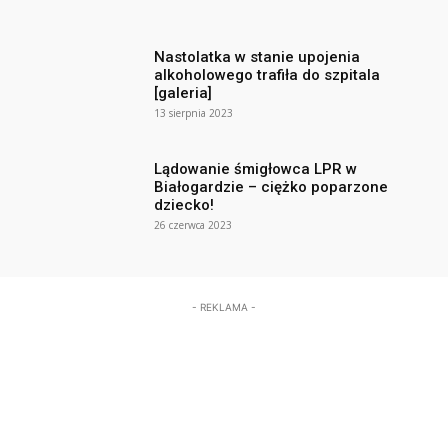
Nastolatka w stanie upojenia
alkoholowego trafiła do szpitala
[galeria]
13 sierpnia 2023
Lądowanie śmigłowca LPR w
Białogardzie – ciężko poparzone
dziecko!
26 czerwca 2023
- REKLAMA -