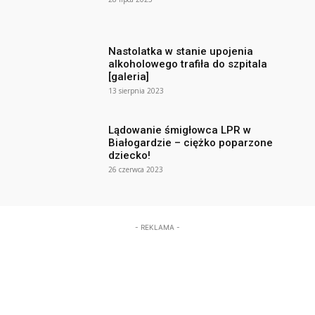
Nastolatka w stanie upojenia
alkoholowego trafiła do szpitala
[galeria]
13 sierpnia 2023
Lądowanie śmigłowca LPR w
Białogardzie – ciężko poparzone
dziecko!
26 czerwca 2023
- REKLAMA -