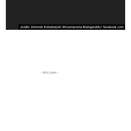
źródło: Dominik Kołodziejski Wicestarosta Białogardzki/ facebook.com
- REKLAMA -