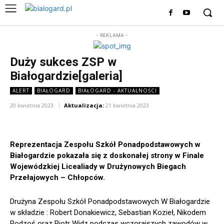
- REKLAMA -
Duży sukces ZSP w
Białogardzie[galeria]
ALERT
BIAŁOGARD
BIAŁOGARD - AKTUALNOŚCI
20 kwietnia 2023
Aktualizacja:
21 kwietnia 2023
Reprezentacja Zespołu Szkół Ponadpodstawowych w
Białogardzie pokazała się z doskonałej strony w Finale
Wojewódzkiej Licealiady w Drużynowych Biegach
Przełajowych – Chłopców.
Drużyna
Zespołu Szkół Ponadpodstawowych W Białogardzie
w składzie : Robert Donakiewicz, Sebastian Kozieł, Nikodem
Rodzoś oraz Piotr Widz podczas wczorajszych zawodów w