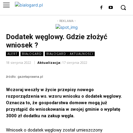
- REKLAMA -
Dodatek węglowy. Gdzie złożyć
wniosek ?
ALERT
BIAŁOGARD
BIAŁOGARD - AKTUALNOŚCI
18 sierpnia 2022
Aktualizacja:
17 sierpnia 2022
źródło: gazetaprawna.pl
Wczoraj weszły w życie przepisy nowego
rozporządzenia ws. wzoru wniosku o dodatek węglowy.
Oznacza to, że gospodarstwa domowe mogą już
przystąpić do wnioskowania w swojej gminie o wypłatę
3000 zł dodatku na zakup węgla.
Wniosek o dodatek węglowy został umieszczony