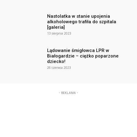
Nastolatka w stanie upojenia
alkoholowego trafiła do szpitala
[galeria]
13 sierpnia 2023
Lądowanie śmigłowca LPR w
Białogardzie – ciężko poparzone
dziecko!
26 czerwca 2023
- REKLAMA -