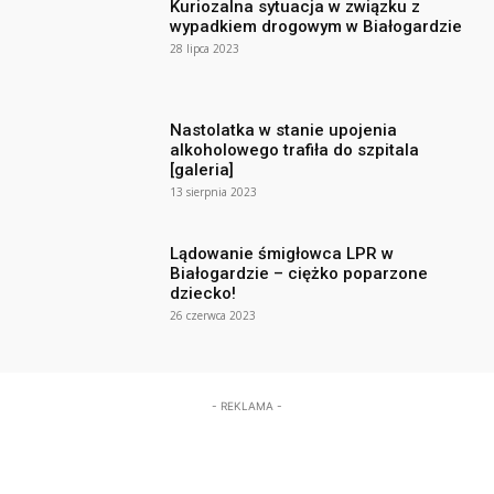
Kuriozalna sytuacja w związku z
wypadkiem drogowym w Białogardzie
28 lipca 2023
Nastolatka w stanie upojenia
alkoholowego trafiła do szpitala
[galeria]
13 sierpnia 2023
Lądowanie śmigłowca LPR w
Białogardzie – ciężko poparzone
dziecko!
26 czerwca 2023
- REKLAMA -