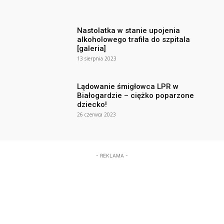
Nastolatka w stanie upojenia
alkoholowego trafiła do szpitala
[galeria]
13 sierpnia 2023
Lądowanie śmigłowca LPR w
Białogardzie – ciężko poparzone
dziecko!
26 czerwca 2023
- REKLAMA -