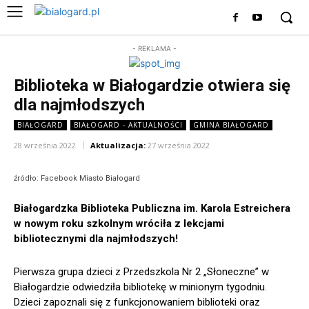
- REKLAMA -
Biblioteka w Białogardzie otwiera się
dla najmłodszych
BIAŁOGARD
BIAŁOGARD - AKTUALNOŚCI
GMINA BIAŁOGARD
28 września 2022
Aktualizacja:
27 września 2022
źródło: Facebook Miasto Białogard
Białogardzka Biblioteka Publiczna im. Karola Estreichera
w nowym roku szkolnym wróciła z lekcjami
bibliotecznymi dla najmłodszych!
Pierwsza grupa dzieci z Przedszkola Nr 2 „Słoneczne” w
Białogardzie odwiedziła bibliotekę w minionym tygodniu.
Dzieci zapoznali się z funkcjonowaniem biblioteki oraz