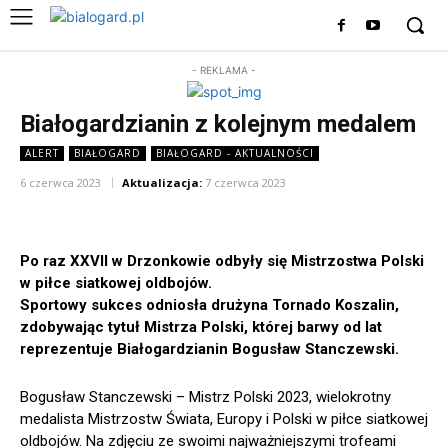
- REKLAMA -
Białogardzianin z kolejnym medalem
ALERT
BIAŁOGARD
BIAŁOGARD - AKTUALNOŚCI
6 czerwca 2023
Aktualizacja:
7 czerwca 2023
Po raz XXVII w Drzonkowie odbyły się Mistrzostwa Polski
w piłce siatkowej oldbojów.
Sportowy sukces odniosła drużyna Tornado Koszalin,
zdobywając tytuł Mistrza Polski, której barwy od lat
reprezentuje Białogardzianin Bogusław Stanczewski.
Bogusław Stanczewski – Mistrz Polski 2023, wielokrotny
medalista Mistrzostw Świata, Europy i Polski w piłce siatkowej
oldbojów. Na zdjęciu ze swoimi najważniejszymi trofeami