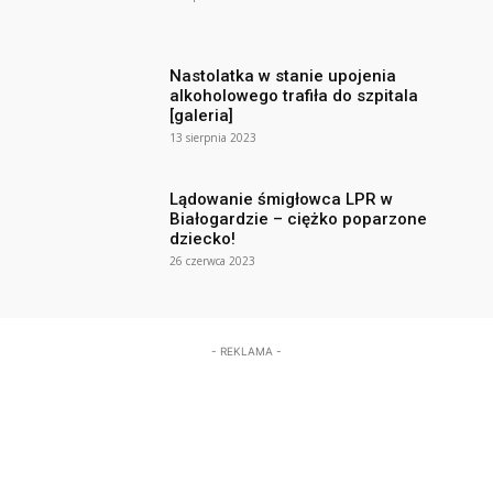
Nastolatka w stanie upojenia
alkoholowego trafiła do szpitala
[galeria]
13 sierpnia 2023
Lądowanie śmigłowca LPR w
Białogardzie – ciężko poparzone
dziecko!
26 czerwca 2023
- REKLAMA -