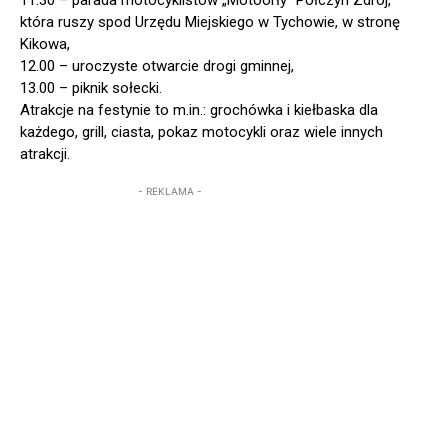
11.30 – parada motocyklistów „Motoorły” Połczyn Zdrój,
która ruszy spod Urzędu Miejskiego w Tychowie, w stronę
Kikowa,
12.00 – uroczyste otwarcie drogi gminnej,
13.00 – piknik sołecki.
Atrakcje na festynie to m.in.: grochówka i kiełbaska dla
każdego, grill, ciasta, pokaz motocykli oraz wiele innych
atrakcji.
- REKLAMA -