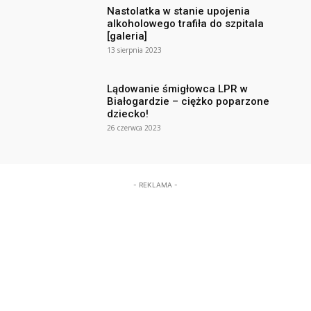
Nastolatka w stanie upojenia
alkoholowego trafiła do szpitala
[galeria]
13 sierpnia 2023
Lądowanie śmigłowca LPR w
Białogardzie – ciężko poparzone
dziecko!
26 czerwca 2023
- REKLAMA -