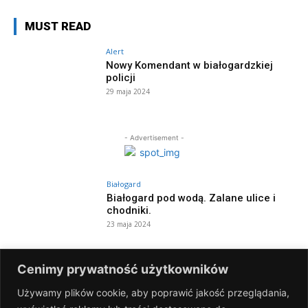
MUST READ
Alert
Nowy Komendant w białogardzkiej
policji
29 maja 2024
- Advertisement -
Białogard
Białogard pod wodą. Zalane ulice i
chodniki.
23 maja 2024
Białogard
Cenimy prywatność użytkowników
Dzień otwarty i święto kolorów w MDK!
8 maja 2024
Używamy plików cookie, aby poprawić jakość przeglądania,