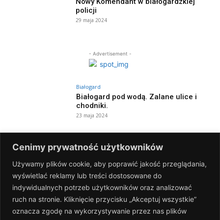
Nowy Komendant w białogardzkiej
policji
29 maja 2024
- Advertisement -
Białogard
Białogard pod wodą. Zalane ulice i
chodniki.
23 maja 2024
Białogard
Cenimy prywatność użytkowników
Dzień otwarty i święto kolorów w MDK!
8 maja 2024
Używamy plików cookie, aby poprawić jakość przeglądania,
wyświetlać reklamy lub treści dostosowane do
indywidualnych potrzeb użytkowników oraz analizować
Białogard
ruch na stronie. Kliknięcie przycisku „Akceptuj wszystkie”
Narodowy Dzień Zwycięstwa
oznacza zgodę na wykorzystywanie przez nas plików
[FOTOGALERIA]