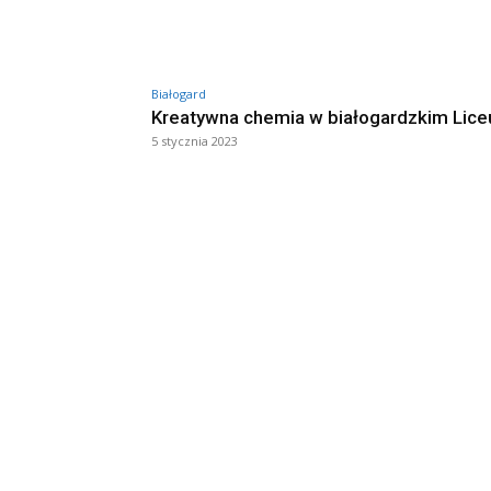
Białogard
Kreatywna chemia w białogardzkim Lic
5 stycznia 2023