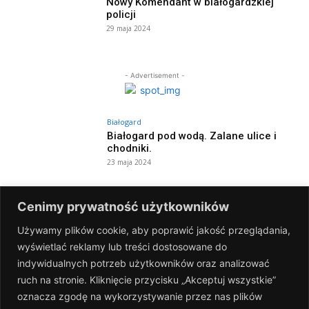
Nowy Komendant w białogardzkiej
policji
29 maja 2024
- Advertisement -
Białogard
Białogard pod wodą. Zalane ulice i
chodniki.
23 maja 2024
Białogard
Cenimy prywatność użytkowników
Dzień otwarty i święto kolorów w MDK!
8 maja 2024
Używamy plików cookie, aby poprawić jakość przeglądania,
wyświetlać reklamy lub treści dostosowane do
indywidualnych potrzeb użytkowników oraz analizować
Białogard
ruch na stronie. Kliknięcie przycisku „Akceptuj wszystkie”
Narodowy Dzień Zwycięstwa
oznacza zgodę na wykorzystywanie przez nas plików
[FOTOGALERIA]