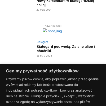
Nowy Komendant w białogardzkiej
policji
29 maja 2024
- Advertisement -
Białogard
Białogard pod wodą. Zalane ulice i
chodniki.
23 maja 2024
Białogard
Cenimy prywatność użytkowników
Dzień otwarty i święto kolorów w MDK!
8 maja 2024
Używamy plików cookie, aby poprawić jakość przeglądania,
wyświetlać reklamy lub treści dostosowane do
indywidualnych potrzeb użytkowników oraz analizować
Białogard
ruch na stronie. Kliknięcie przycisku „Akceptuj wszystkie”
Narodowy Dzień Zwycięstwa
oznacza zgodę na wykorzystywanie przez nas plików
[FOTOGALERIA]